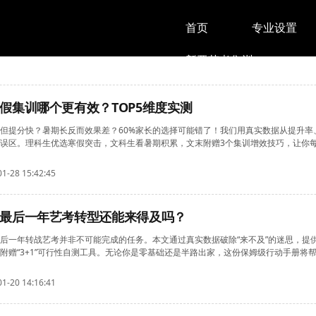
首页
专业设置
新亚艺考集训
假集训哪个更有效？TOP5维度实测
但提分快？暑期长反而效果差？60%家长的选择可能错了！我们用真实数据从提升率
误区。理科生优选寒假突击，文科生看暑期积累，文末附赠3个集训增效技巧，让你
01-28 15:42:45
最后一年艺考转型还能来得及吗？
后一年转战艺考并非不可能完成的任务。本文通过真实数据破除“来不及”的迷思，提
附赠“3+1”可行性自测工具。无论你是零基础还是半路出家，这份保姆级行动手册将
01-20 14:16:41