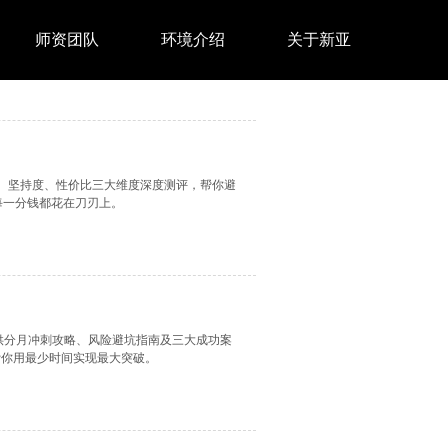
师资团队
环境介绍
关于新亚
、坚持度、性价比三大维度深度测评，帮你避
每一分钱都花在刀刃上。
供分月冲刺攻略、风险避坑指南及三大成功案
帮你用最少时间实现最大突破。