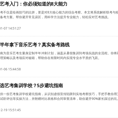
艺考入门：你必须知道的8大能力
考不仅是绘画技巧的比拼，更是对8大核心能力的综合考察。本文将系统解析联考与
备考方案。帮你避开常见误区，用科学方法提升专业能力，轻松应对艺考挑战。
01-07 14:51:27
半年拿下音乐艺考？真实备考路线
南为音乐艺考生量身定制半年冲刺计划，涵盖从暑假集训到考场实战的全流程。你将
理策略以及考场应对秘籍，帮助你在有限时间内实现专业水平质的飞跃。
01-06 15:44:58
选艺考集训学校？5步避坑指南
供一份艺考集训学校避坑指南，从识别虚假宣传陷阱到实地考察技巧，手把手教你用
试听评估等实操方法，并附赠对比表格和合同审查清单，助你避开90%家长踩过的坑
12-19 15:51:45