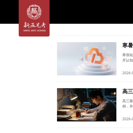
寒暑
寒假短
开认知
2026-
高三
高三最
例，并
2026-