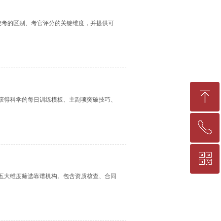
校考的区别、考官评分的关键维度，并提供可
ꁸ
获得科学的每日训练模板、主副项突破技巧、
ꂅ
回到顶部
ꀥ
17716107512
五大维度筛选靠谱机构。包含资质核查、合同
。
微信二维码