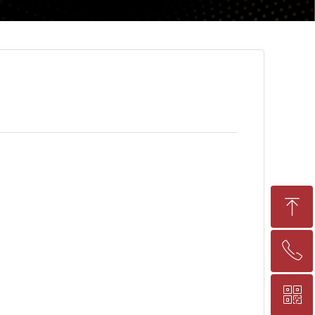
ꁸ
ꂅ
回到顶部
ꀥ
17716107512