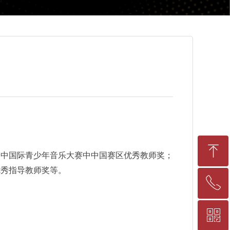
ꁸ
韩中国际青少年音乐大赛中中国赛区优秀教师奖；
优秀指导教师奖等。
ꂅ
回到顶部
ꀥ
17716107512